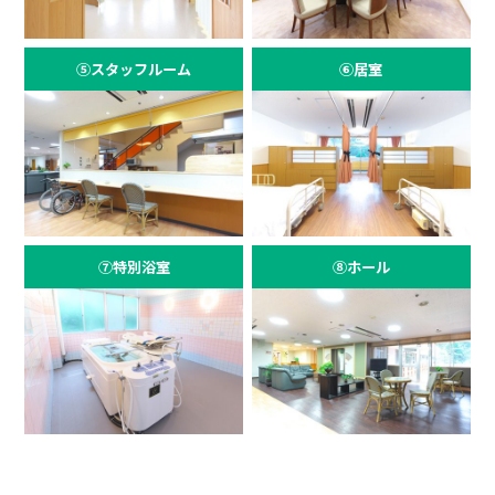
⑤スタッフルーム
⑥居室
⑦特別浴室
⑧ホール