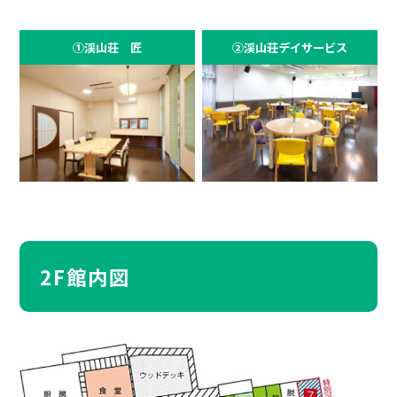
①渓山荘 匠
②渓山荘デイサービス
2F館内図