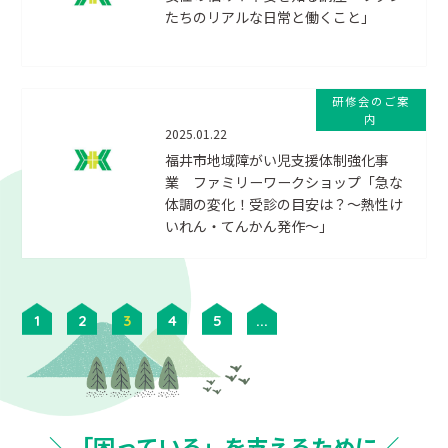
たちのリアルな日常と働くこと」
研修会のご案
内
2025.01.22
福井市地域障がい児支援体制強化事
業 ファミリーワークショップ「急な
体調の変化！受診の目安は？〜熱性け
いれん・てんかん発作〜」
1
2
3
4
5
...
＼「困っている」を支えるために／