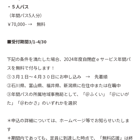
・５人パス
（年間パス5人分）
￥70,000- → 無料
■受付期間3/1-4/30
下記の条件を満たした場合、2024年度自閉症ｅサービス年間パ
スを無料で付与します！
①３月１日～４月３０日にお申し込み → 先着順
②石川県、富山県、福井県、新潟県に在住中または在職中
③年間パスの所属地域事務局として、「＠ふくい」「＠にいが
た」「＠わかさ」のいずれかを選択
＊申込の詳細については、ホームページ等でお知らせいたしま
す
＊期間内であっても、定員に到達した時点で、「無料応援」は終