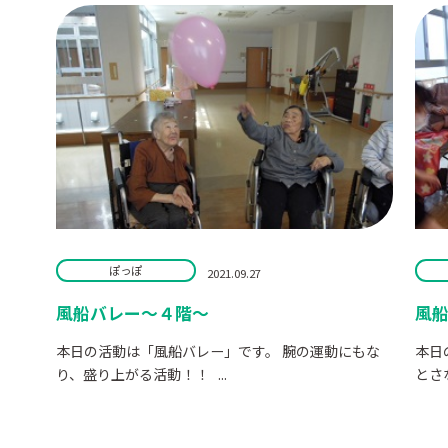
ぽっぽ
2021.09.27
風船バレー～４階～
風船
本日の活動は「風船バレー」です。 腕の運動にもな
本日
り、盛り上がる活動！！ ...
とさ