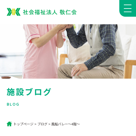
施設ブログ
BLOG
トップページ
>
ブログ
>
風船バレー～4階～