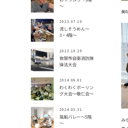
～
美
2023.07.10
流しそうめん～
3・4階～
2023.10.29
敦賀市自衛消防隊
操法大会
2024.06.01
わくわくボーリン
グ大会～敬仁会～
2024.05.31
風船バレー～5階
み
～