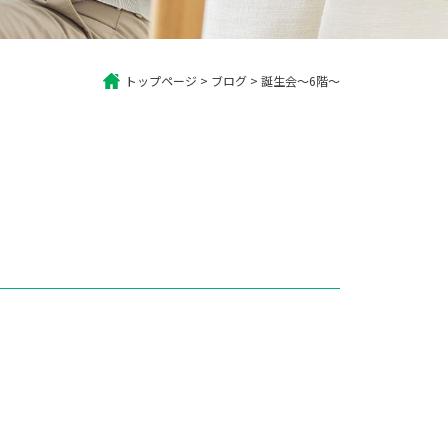
トップページ
>
ブログ
>
誕生会～6階～