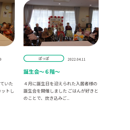
ぽっぽ
9
2022.04.11
誕生会～６階～
せていた
４月に誕生日を迎えられた入居者様の
カットし
誕生会を開催しました ごはんが好きと
のことで、炊き込みご...