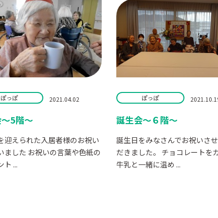
ぽっぽ
ぽっぽ
2021.04.02
2021.10.1
会～5階～
誕生会～６階～
を迎えられた入居者様のお祝い
誕生日をみなさんでお祝いさ
いました お祝いの言葉や色紙の
だきました。 チョコレートを
 ...
牛乳と一緒に温め ...