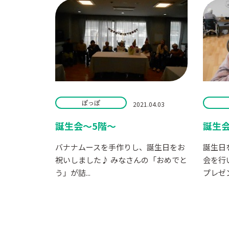
ぽっぽ
2021.04.03
誕生会～5階～
誕生
バナナムースを手作りし、誕生日をお
誕生日
祝いしました♪ みなさんの「おめでと
会を行
う」が詰...
プレゼント