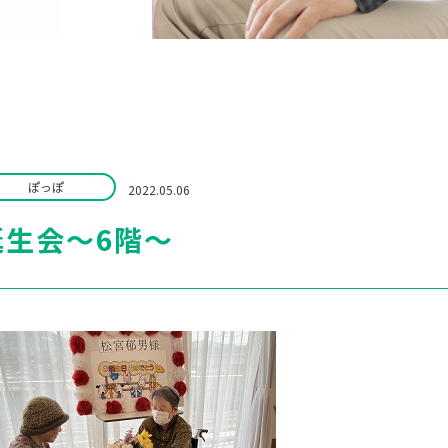
ぽっぽ
2022.05.06
誕生会～6階～