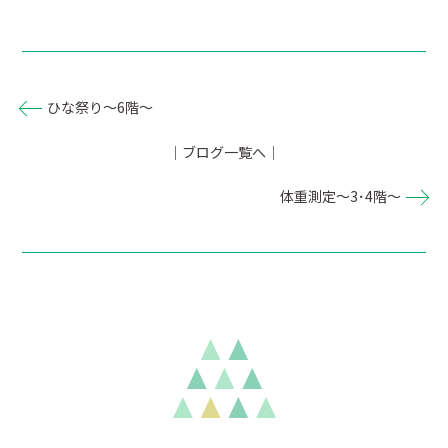
ひな祭り～6階～
｜ブログ一覧へ｜
体重測定～3･4階～