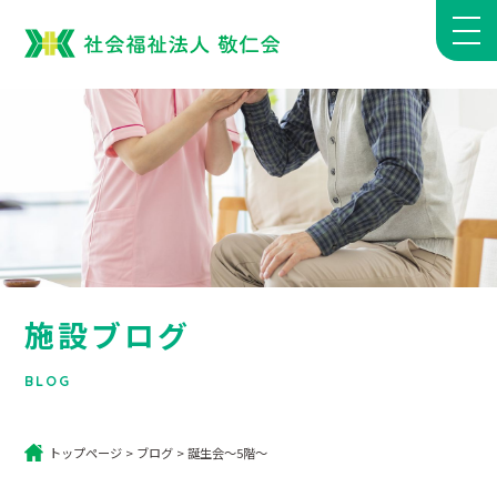
施設ブログ
BLOG
トップページ
>
ブログ
>
誕生会～5階～