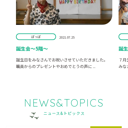
ぽっぽ
2021.07.25
誕生会～5階～
誕
誕生日をみなさんでお祝いさせていただきました。
７月
職員からのプレゼントやおめでとうの声に ...
みな
NEWS&TOPICS
ニュース&トピックス