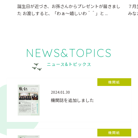
誕生日が近づき、お孫さんからプレゼントが届きまし
７月
た お渡しすると、「わぁ～嬉しいわ＾＾」と ...
みな
NEWS&TOPICS
ニュース&トピックス
機関紙
2024.01.30
機関誌を追加しました
機関紙