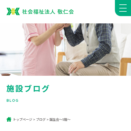
施設ブログ
BLOG
トップページ
>
ブログ
>
誕生会～5階～