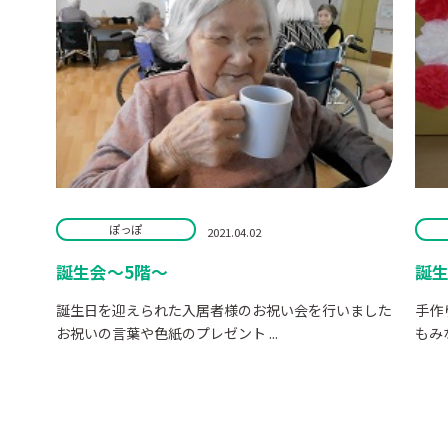
ぽっぽ
2021.04.02
誕生会～5階～
誕生
誕生日を迎えられた入居者様のお祝い会を行いました
手作
お祝いの言葉や色紙のプレゼント ...
もみ