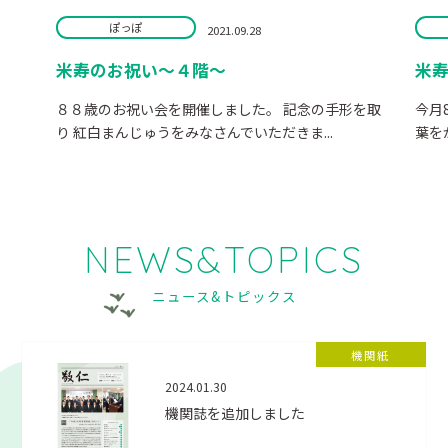
ぽっぽ
2021.09.28
米寿のお祝い～４階～
米寿
８８歳のお祝い会を開催しました。 記念の手形を取
今月
り 紅白まんじゅうをみなさんでいただきま...
葉を
NEWS&TOPICS
ニュース&トピックス
機関紙
2024.01.30
機関誌を追加しました