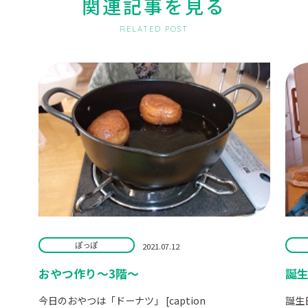
関連記事を見る
RELATED POST
ぽっぽ
2021.07.12
おやつ作り～3階～
誕生
今日のおやつは「ドーナツ」 [caption
誕生