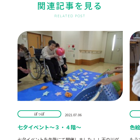
関連記事を見る
RELATED POST
ぽっぽ
2021.07.06
七夕イベント～３・４階～
色絵
七夕イベントを各階にて開催しました！！ 天の川ゲ
もう