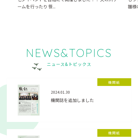
ームを行ったり 笹...
雛様
NEWS&TOPICS
ニュース&トピックス
機関紙
2024.01.30
機関誌を追加しました
機関紙