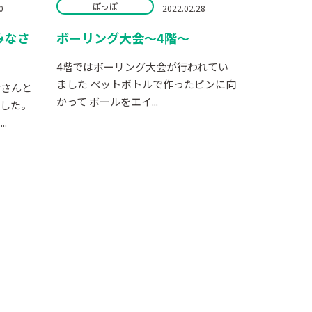
ぽっぽ
0
2022.02.28
みなさ
ボーリング大会～4階～
4階ではボーリング大会が行われてい
ました ペットボトルで作ったピンに向
なさんと
かって ボールをエイ...
ました。
.