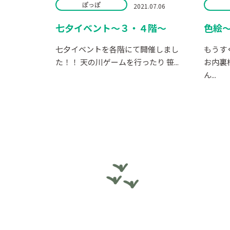
ぽっぽ
2021.07.06
七夕イベント～３・４階～
色絵～
七夕イベントを各階にて開催しまし
もうす
た！！ 天の川ゲームを行ったり 笹...
お内裏
ん...