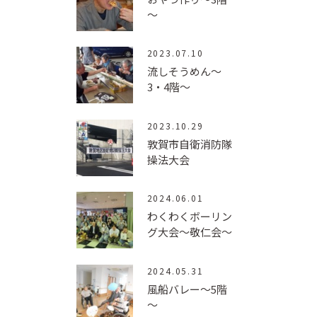
～
2023.07.10
流しそうめん～
3・4階～
2023.10.29
敦賀市自衛消防隊
操法大会
2024.06.01
わくわくボーリン
グ大会～敬仁会～
2024.05.31
風船バレー～5階
～