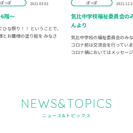
ぽっぽ
ぽっぽ
2021.03.02
2021.12.1
6階～
気比中学校福祉委員会の
んより
ぐひな祭り！！ ということで、
様とお雛様の塗り絵を みなさ
気比中学校の福祉委員会のみ
コロナ前は交流会を行ってい
コロナ禍においてはメッセージ..
NEWS&TOPICS
ニュース&トピックス