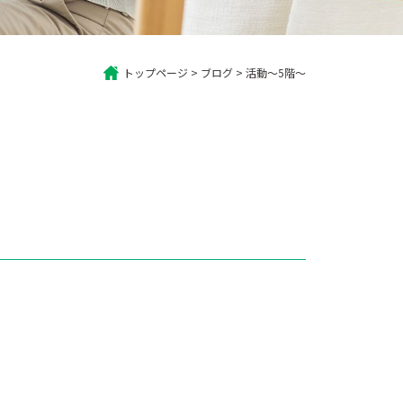
トップページ
>
ブログ
>
活動～5階～