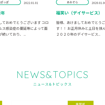
ぽっぽ
あおぞら
2022.01.01
2020.01.0
新年
福笑い（デイサービス）
しておめでとうございます コロ
皆様、あけましておめでとう
ルス感染症の蔓延等によって面
す！！ お正月休みと土日を
続いており、 ...
２０２０年のデイサービス...
NEWS&TOPICS
ニュース&トピックス
機関紙