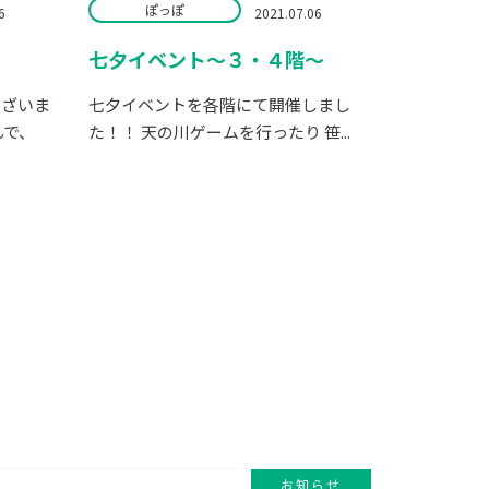
ぽっぽ
6
2021.07.06
七夕イベント～３・４階～
ございま
七夕イベントを各階にて開催しまし
挟んで、
た！！ 天の川ゲームを行ったり 笹...
お知らせ