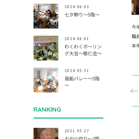
2024.06.03
七夕飾り～5階～
今
職
2024.06.01
本
わくわくボーリン
グ大会～敬仁会～
2024.05.31
風船バレー～5階
～
RANKING
2021.05.27
おやつ作り～3階