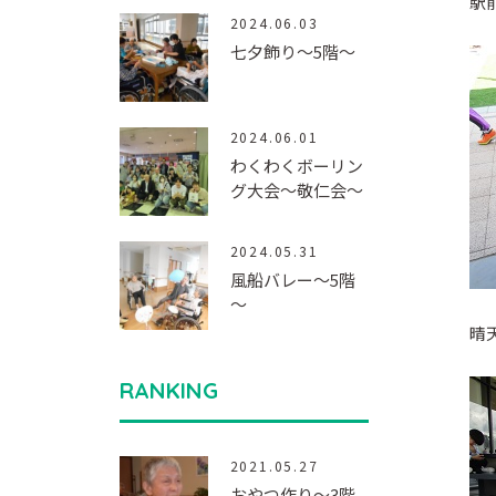
駅
2024.06.03
七夕飾り～5階～
2024.06.01
わくわくボーリン
グ大会～敬仁会～
2024.05.31
風船バレー～5階
～
晴
RANKING
2021.05.27
おやつ作り～3階