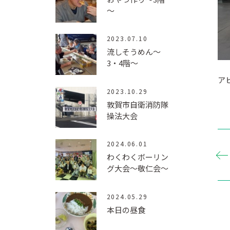
～
2023.07.10
流しそうめん～
3・4階～
ア
2023.10.29
敦賀市自衛消防隊
操法大会
2024.06.01
わくわくボーリン
グ大会～敬仁会～
2024.05.29
本日の昼食