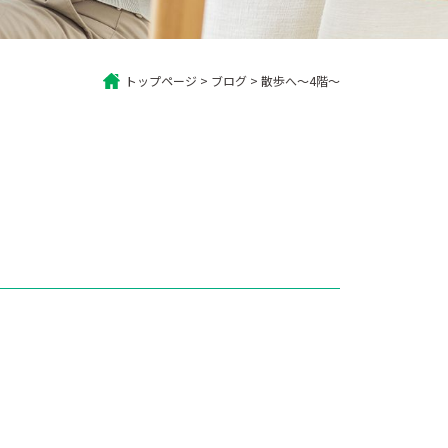
トップページ
>
ブログ
>
散歩へ～4階～