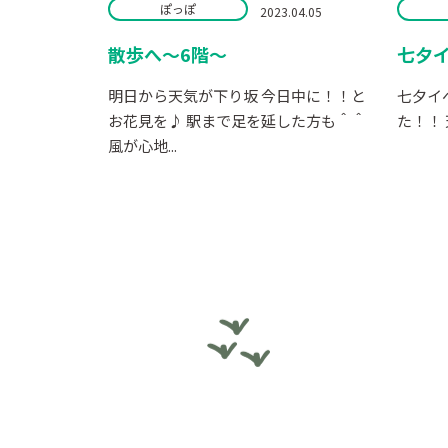
ぽっぽ
2023.04.05
散歩へ～6階～
七夕
明日から天気が下り坂 今日中に！！と
七夕イ
お花見を♪ 駅まで足を延した方も＾＾
た！！ 
風が心地...