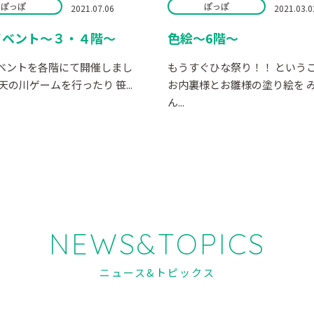
ぽっぽ
ぽっぽ
2021.07.06
2021.03.0
イベント～３・４階～
色絵～6階～
ベントを各階にて開催しまし
もうすぐひな祭り！！ という
天の川ゲームを行ったり 笹...
お内裏様とお雛様の塗り絵を 
ん...
NEWS&TOPICS
ニュース&トピックス