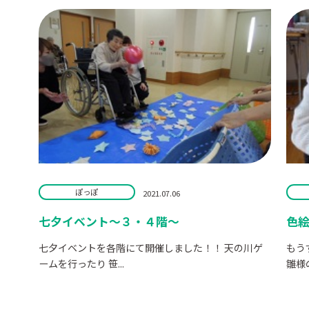
ぽっぽ
2021.07.06
七夕イベント～３・４階～
色絵
七夕イベントを各階にて開催しました！！ 天の川ゲ
もう
ームを行ったり 笹...
雛様