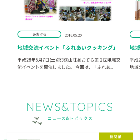
あおぞら
2016.05.20
地域交流イベント「ふれあいクッキング」
地
平成28年5月7日(土)第3渓山荘あおぞら第２回地域交
平成
流イベントを開催しました。 今回は、「ふれあ...
地域
NEWS&TOPICS
ニュース&トピックス
機関紙