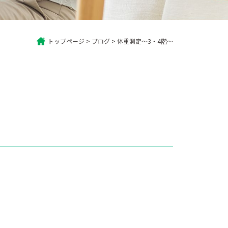
トップページ
>
ブログ
>
体重測定～3・4階～