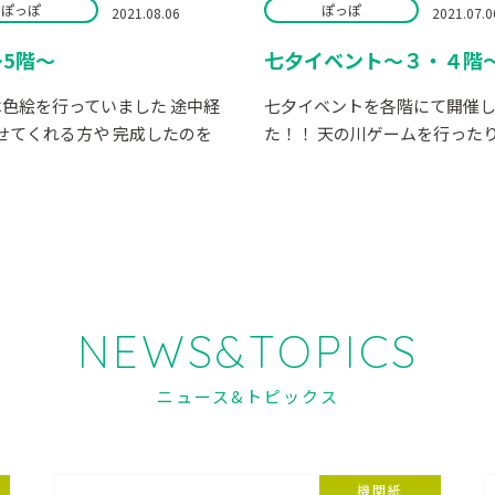
ぽっぽ
ぽっぽ
2021.08.06
2021.07.0
5階～
七夕イベント～３・４階
は色絵を行っていました 途中経
七夕イベントを各階にて開催
せてくれる方や 完成したのを
た！！ 天の川ゲームを行ったり 笹
NEWS&TOPICS
ニュース&トピックス
機関紙