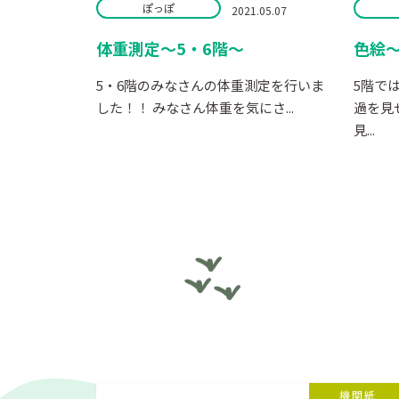
ぽっぽ
2021.05.07
体重測定～5・6階～
色絵～
5・6階のみなさんの体重測定を行いま
5階で
した！！ みなさん体重を気にさ...
過を見
見...
機関紙