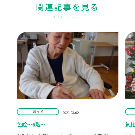
関連記事を見る
RELATED POST
ぽっぽ
2021.03.02
色絵～6階～
気