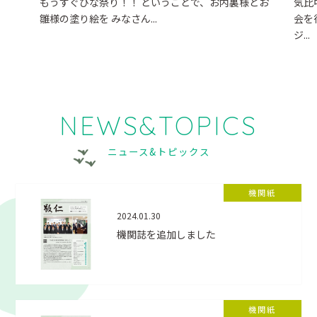
もうすぐひな祭り！！ ということで、お内裏様とお
気比
雛様の塗り絵を みなさん...
会を
ジ...
NEWS&TOPICS
ニュース&トピックス
機関紙
2024.01.30
機関誌を追加しました
機関紙