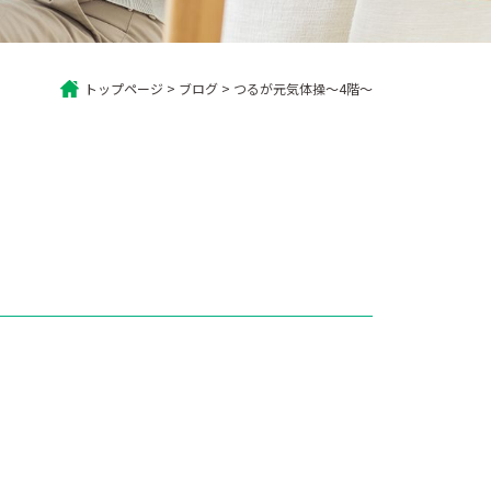
トップページ
>
ブログ
>
つるが元気体操～4階～