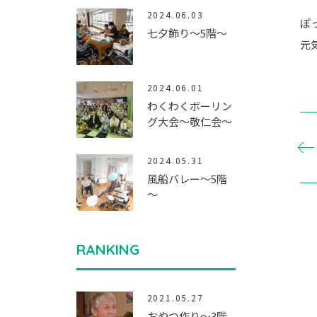
2024.06.03
ぽ
七夕飾り～5階～
元
2024.06.01
わくわくボーリン
グ大会～敬仁会～
2024.05.31
風船バレー～5階
～
RANKING
2021.05.27
おやつ作り～3階