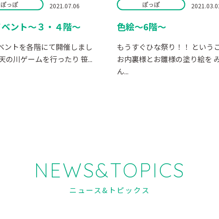
ぽっぽ
ぽっぽ
2021.07.06
2021.03.0
イベント～３・４階～
色絵～6階～
ベントを各階にて開催しまし
もうすぐひな祭り！！ という
天の川ゲームを行ったり 笹...
お内裏様とお雛様の塗り絵を 
ん...
NEWS&TOPICS
ニュース&トピックス