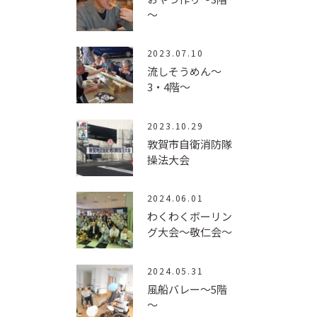
～
2023.07.10
流しそうめん～
3・4階～
2023.10.29
敦賀市自衛消防隊
操法大会
2024.06.01
わくわくボーリン
グ大会～敬仁会～
2024.05.31
風船バレー～5階
～