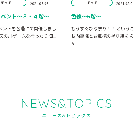
ぽっぽ
ぽっぽ
2021.07.06
2021.03.0
イベント～３・４階～
色絵～6階～
ベントを各階にて開催しまし
もうすぐひな祭り！！ という
天の川ゲームを行ったり 笹...
お内裏様とお雛様の塗り絵を 
ん...
NEWS&TOPICS
ニュース&トピックス