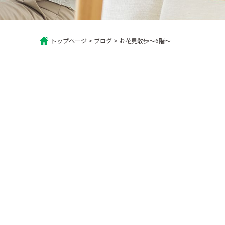
トップページ
>
ブログ
>
お花見散歩～6階～