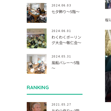
2024.06.03
七夕飾り～5階～
桜
2024.06.01
わくわくボーリン
グ大会～敬仁会～
2024.05.31
風船バレー～5階
～
RANKING
2021.05.27
おやつ作り～3階