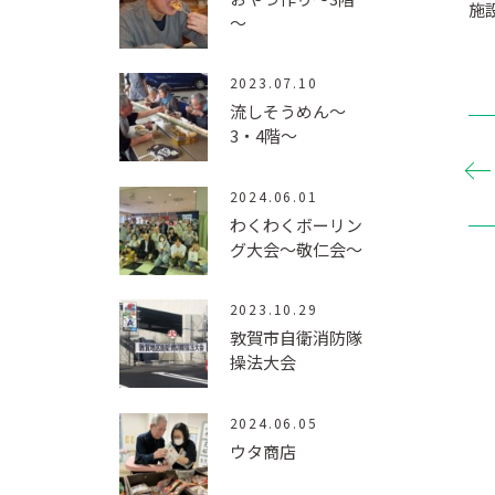
施
～
2023.07.10
流しそうめん～
3・4階～
2024.06.01
わくわくボーリン
グ大会～敬仁会～
2023.10.29
敦賀市自衛消防隊
操法大会
2024.06.05
ウタ商店