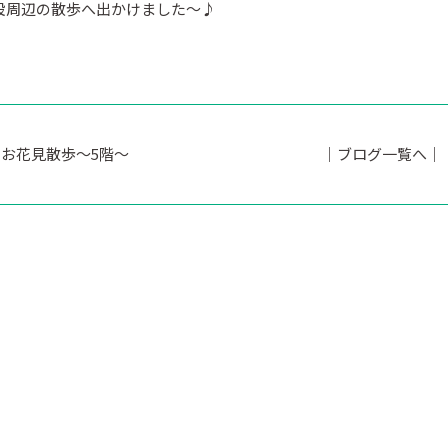
設周辺の散歩へ出かけました～♪
お花見散歩～5階～
｜ブログ一覧へ｜