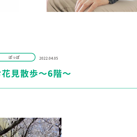
ぽっぽ
2022.04.05
お花見散歩～6階～